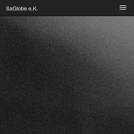
Skip
SaGlobe e.K.
to
content